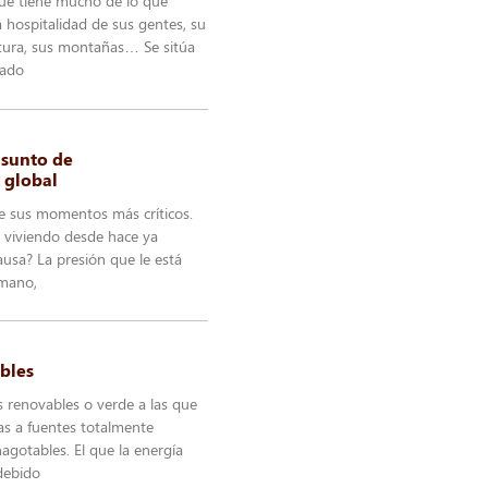
ue tiene mucho de lo que
la hospitalidad de sus gentes, su
tura, sus montañas… Se sitúa
iado
 asunto de
 global
de sus momentos más críticos.
a viviendo desde hace ya
usa? La presión que le está
umano,
bles
s renovables o verde a las que
as a fuentes totalmente
agotables. El que la energía
debido