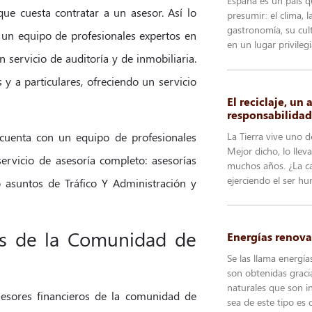
España es un país q
que cuesta contratar a un asesor. Así lo
presumir: el clima, 
gastronomía, su cul
 un equipo de profesionales expertos en
en un lugar privileg
un servicio de auditoría y de inmobiliaria.
 a particulares, ofreciendo un servicio
El reciclaje, un
responsabilidad
La Tierra vive uno 
cuenta con un equipo de profesionales
Mejor dicho, lo llev
servicio de asesoría completo: asesorías
muchos años. ¿La ca
ejerciendo el ser h
omo asuntos de Tráfico Y Administración y
os de la Comunidad de
Energías renova
Se las llama energía
son obtenidas graci
naturales que son in
esores financieros de la comunidad de
sea de este tipo es 