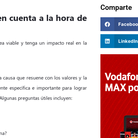
Comparte
n cuenta a la hora de
Faceboo
LinkedIn
ea viable y tenga un impacto real en la
a causa que resuene con los valores y la
nte específica e importante para lograr
 Algunas preguntas útiles incluyen:
ema?