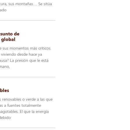
tura, sus montañas… Se sitúa
iado
 asunto de
 global
de sus momentos más críticos.
a viviendo desde hace ya
usa? La presión que le está
umano,
bles
s renovables o verde a las que
as a fuentes totalmente
agotables. El que la energía
debido