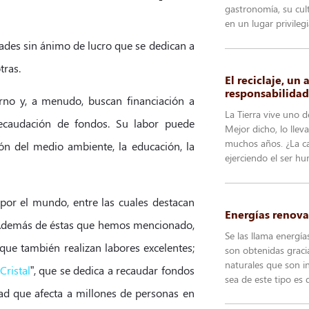
gastronomía, su cul
en un lugar privileg
des sin ánimo de lucro que se dedican a
tras.
El reciclaje, un
responsabilidad
no y, a menudo, buscan financiación a
La Tierra vive uno 
recaudación de fondos. Su labor puede
Mejor dicho, lo llev
muchos años. ¿La ca
ión del medio ambiente, la educación, la
ejerciendo el ser h
por el mundo, entre las cuales destacan
Energías renova
 Además de éstas que hemos mencionado,
Se las llama energía
ue también realizan labores excelentes;
son obtenidas graci
naturales que son in
Cristal
”, que se dedica a recaudar fondos
sea de este tipo es 
ad que afecta a millones de personas en